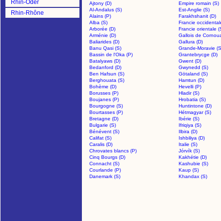
Rhin-Oder
Ajtony (D)
Empire romain (S)
Al-Andalus (S)
Est-Anglie (S)
Rhin-Rhône
Alains (P)
Farakhshanit (D)
Alba (S)
Francie occidental
Arborée (D)
Francie orientale (
Arménie (D)
Gallois de Cornouai
Baliarides (D)
Gallura (D)
Banu Qasi (S)
Grande-Moravie (S
Bassin de l'Oka (P)
Grantebrycge (D)
Batalyaws (D)
Gwent (D)
Bedanford (D)
Gwynedd (S)
Ben Hafsun (S)
Götaland (S)
Berghouata (S)
Hamtun (D)
Bohème (D)
Hevelli (P)
Borusses (P)
Hladir (S)
Boujanes (P)
Hrobatia (S)
Bourgogne (S)
Huntintone (D)
Bourtasses (P)
Hétmagyar (S)
Bretagne (D)
Ibérie (S)
Bulgarie (S)
Ifriqiya (S)
Bénévent (S)
Ilbira (D)
Califat (S)
Ishbiliya (D)
Caralis (D)
Italie (S)
Chrovates blancs (P)
Jórvík (S)
Cinq Bourgs (D)
Kakhétie (D)
Connacht (S)
Kashubie (S)
Courlande (P)
Kaup (S)
Danemark (S)
Khandax (S)