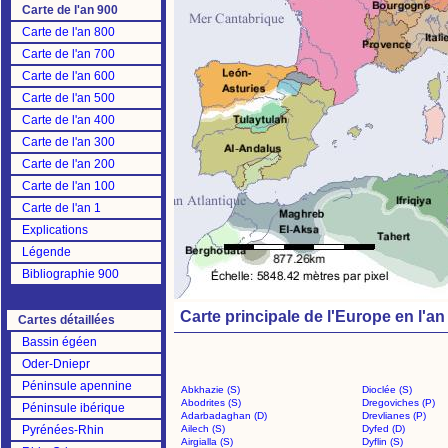
Carte de l'an 900
Carte de l'an 800
Carte de l'an 700
Carte de l'an 600
Carte de l'an 500
Carte de l'an 400
Carte de l'an 300
Carte de l'an 200
Carte de l'an 100
Carte de l'an 1
Explications
Légende
Bibliographie 900
Carte principale de l'Europe en l'an
Cartes détaillées
Bassin égéen
Oder-Dniepr
Péninsule apennine
Abkhazie (S)
Dioclée (S)
Abodrites (S)
Dregoviches (P)
Péninsule ibérique
Adarbadaghan (D)
Drevlianes (P)
Pyrénées-Rhin
Ailech (S)
Dyfed (D)
Airgialla (S)
Dyflin (S)