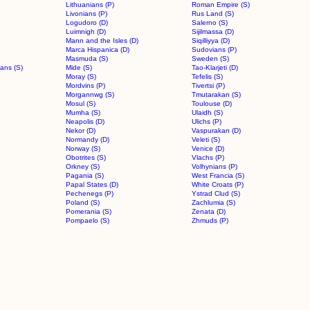
Lithuanians (P)
Roman Empire (S)
Livonians (P)
Rus Land (S)
Logudoro (D)
Salerno (S)
Luimnigh (D)
Sijilmassa (D)
Mann and the Isles (D)
Siqilliyya (D)
Marca Hispanica (D)
Sudovians (P)
Masmuda (S)
Sweden (S)
ans (S)
Mide (S)
Tao-Klarjeti (D)
Moray (S)
Tefelis (S)
Mordvins (P)
Tivertsi (P)
Morgannwg (S)
Tmutarakan (S)
Mosul (S)
Toulouse (D)
Mumha (S)
Ulaidh (S)
Neapolis (D)
Ulichs (P)
Nekor (D)
Vaspurakan (D)
Normandy (D)
Veleti (S)
Norway (S)
Venice (D)
Obotrites (S)
Vlachs (P)
Orkney (S)
Volhynians (P)
Pagania (S)
West Francia (S)
Papal States (D)
White Croats (P)
Pechenegs (P)
Ystrad Clud (S)
Poland (S)
Zachlumia (S)
Pomerania (S)
Zenata (D)
Pompaelo (S)
Zhmuds (P)