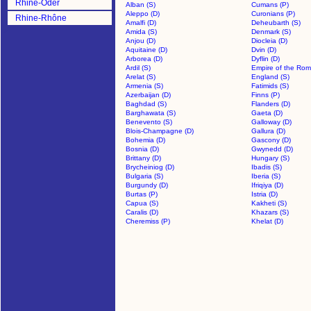
Rhine-Oder
Alban (S)
Cumans (P)
Aleppo (D)
Curonians (P)
Rhine-Rhône
Amalfi (D)
Deheubarth (S)
>
Amida (S)
Denmark (S)
Anjou (D)
Diocleia (D)
Aquitaine (D)
Dvin (D)
Arborea (D)
Dyflin (D)
Ardil (S)
Empire of the Rom
Arelat (S)
England (S)
Armenia (S)
Fatimids (S)
Azerbaijan (D)
Finns (P)
Baghdad (S)
Flanders (D)
Barghawata (S)
Gaeta (D)
Benevento (S)
Galloway (D)
Blois-Champagne (D)
Gallura (D)
Bohemia (D)
Gascony (D)
Bosnia (D)
Gwynedd (D)
Brittany (D)
Hungary (S)
Brycheiniog (D)
Ibadis (S)
Bulgaria (S)
Iberia (S)
Burgundy (D)
Ifriqiya (D)
Burtas (P)
Istria (D)
Capua (S)
Kakheti (S)
Caralis (D)
Khazars (S)
Cheremiss (P)
Khelat (D)