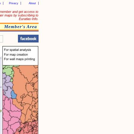
p
Privacy
About
member and get access to
ger maps by subscribing to
Euratlas-Info.
Member's Area