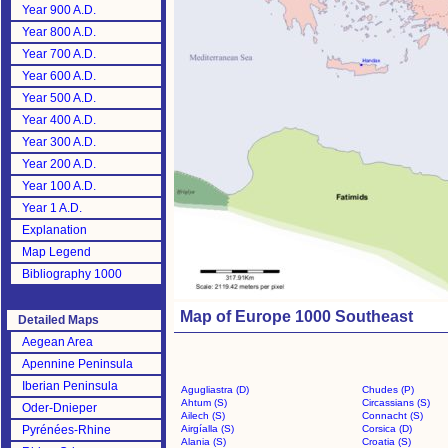
Year 900 A.D.
Year 800 A.D.
Year 700 A.D.
Year 600 A.D.
Year 500 A.D.
Year 400 A.D.
Year 300 A.D.
Year 200 A.D.
Year 100 A.D.
Year 1 A.D.
Explanation
Map Legend
Bibliography 1000
Map of Europe 1000 Southeast
Detailed Maps
Aegean Area
Apennine Peninsula
Iberian Peninsula
Agugliastra (D)
Chudes (P)
Ahtum (S)
Circassians (S)
Oder-Dnieper
Ailech (S)
Connacht (S)
Pyrénées-Rhine
Airgíalla (S)
Corsica (D)
Alania (S)
Croatia (S)