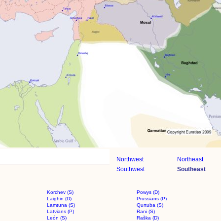
Northwest
Northeast
Southwest
Southeast
Korchev (S)
Powys (D)
Laighin (D)
Prussians (P)
Lamtuna (S)
Qurtuba (S)
Latvians (P)
Rani (S)
León (S)
Raška (D)